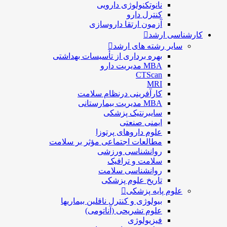
نانوتکنولوژی دارویی
كنترل دارو
آزمون ارتقا داروسازی
کارشناسی ارشد
سایر رشته های ارشد
بهره برداری از تأسیسات بهداشتی
MBA مدیریت دارو
CTScan
MRI
کارآفرینی درنظام سلامت
MBA مدیریت بیمارستانی
سایبرنتیک پزشکی
ایمنی صنعتی
علوم داروهای پرتوزا
مطالعات اجتماعی مؤثر بر سلامت
روانشناسی ورزشی
سلامت و ترافیک
روانشناسی سلامت
تاریخ علوم پزشکی
علوم پایه پزشکی
بیولوژی و کنترل ناقلین بیماریها
علوم تشریحی (آناتومی)
فیزیولوژی