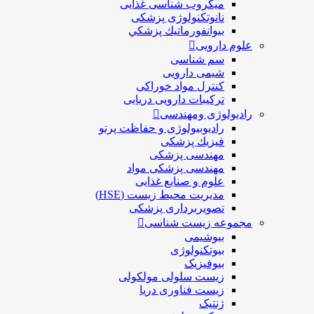
ميكروب شناسی غذایی
نانوتکنولوژی پزشکی
بيوانفورماتيك پزشكي
علوم دارویی
سم شناسی
شیمی دارویی
کنترل مواد خوراکی
ترکیبات دارویی دریایی
رادیولوژی ومهندسی
رادیوبیولوژی و حفاظت پرتو
فيزيك پزشکی
مهندسی پزشکی
مهندسی پزشکی مواد
علوم و صنايع غذایی
مدیریت محیط زیست (HSE)
تصویربرداری پزشکی
مجموعه زیست شناسی
بیوشیمی
بیوتکنولوژی
بیوفیزیک
زیست سلولی مولکولی
زیست فناوری دریا
ژنتیک