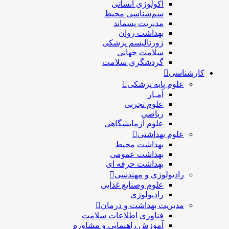
اکولوژی انسانی
سم‌شناسی محیط
مدیریت پسماند
بهداشت روان
ژورنالیسم پزشکی
سلامت جهانی
گردشگري سلامت
کارشناسی
علوم پایه پزشکی
آمـار
علوم تجربی
ریاضی
علوم آزمایشگاهی
علوم بهداشتی
بهداشت محیط
بهداشت عمومی
بهداشت حرفه ای
رادیولوژی و مهندسی
علوم وصنایع غذایی
رادیولوژی
مدیریت بهداشت و درمان
فناوری اطلاعات سلامت
آموزش راهنمایی و مشاوره