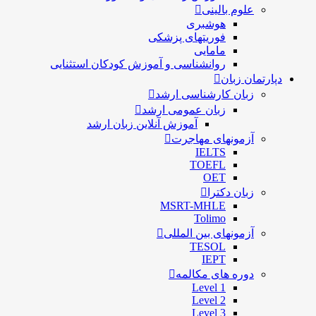
علوم بالینی
هوشبری
فوریتهای پزشکی
مامایی
روانشناسی و آموزش کودکان استثنایی
دپارتمان زبان
زبان کارشناسی ارشد
زبان عمومی ارشد
آموزش آنلاین زبان ارشد
آزمونهای مهاجرت
IELTS
TOEFL
OET
زبان دکترا
MSRT-MHLE
Tolimo
آزمونهای بین المللی
TESOL
IEPT
دوره های مکالمه
Level 1
Level 2
Level 3