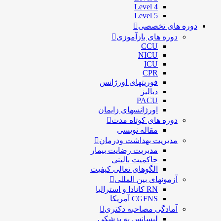
Level 4
Level 5
دوره های تخصصی
دوره های بازآموزی
CCU
NICU
ICU
CPR
فوریتهای اورژانس
دیالیز
PACU
اورژانسهای زایمان
دوره های کوتاه مدت
مقاله نویسی
مدیریت بهداشت ودرمان
مديريت رضايت بيمار
حاكميت بالينی
الگوهای تعالی کيفيت
آزمونهای بین المللی
RN کانادا و استرالیا
CGFNS آمریکا
آمادگی مصاحبه دکتری
لیسانس به پزشکی