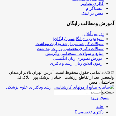
گالری تصاویر
اینستاگرام
معین در لینک
آموزش ومطالب رایگان
تدریس آنلاین
آموزش زبان انگلیسی (رایگان)
سوالات کارشناسی ارشد وزارت بهداشت
سوالات دکتری تخصصی وزارت بهداشت
منابع و سوالات استخدامی وگزینش
آموزش تصویری زبان انگلیسی
آزمون آنلاین زبان ارشد و دکتری
© 2026 تمامی حقوق محفوظ است. آدرس:‌ تهران بالاتر ازمیدان
ولیعصر -بعد از تقاطع زرتشت - خیابان پزشک پور - پلاک 12 -
ساختمان معین
جستجو
منوی ورود
خانه
دکتری تخصصی