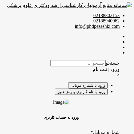
02188802153
02188940962
info@phdpezeshki.com
جستجو
ورود | ثبت نام
×
ورود با شماره موبایل
ورود با نام کاربری و رمز عبور
ورود به حساب کاربری
شماره موبایل
*