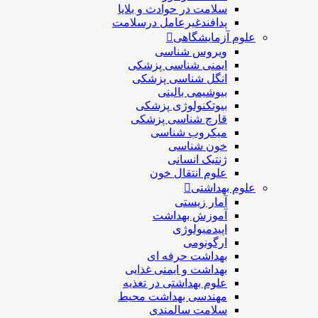
سلامت در حوادث و بلایا
پدافندغیرعامل درسلامت
علوم آزمایشگاهی
ویروس شناسی
ایمنی شناسی پزشكی
انگل شناسی پزشکی
بیوشیمی بالینی
بیوتکنولوژی پزشکی
قارچ شناسی پزشکی
ميكروب شناسی
خون شناسی
ژنتیک انسانی
علوم انتقال خون
علوم بهداشتی
آمار زیستی
آموزش بهداشت
اپیدمیولوژی
ارگونومی
بهداشت حرفه ای
بهداشت و ایمنی غذایی
علوم بهداشتی در تغذیه
مهندسی بهداشت محيط
سلامت سالمندی