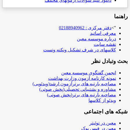
دانلود کلید سوالات آزمونهای مختلف
راهنما
">
دفتر مرکزی : 02188940962
معرفی اساتید
درباره موسسه معین
نقشه سایت
کلاسهای در شرف تشکیل ونکته وتست
بحث وتبادل نظر
انجمن گفتگوی موسسه معین
نمونه کارنامه آزمون وزارت بهداشت
مصاحبه بارتبه های برترآزمون ارشد(ویدئویی)
مشاوره و پشتیبانی تحصیلی(پخش صوتی)
مصاحبه بارتبه های برتر(پخش صوتی)
ویدئو از کلاسها
شبکه های اجتماعی
معین در توئیتر
معین در فیس بوک