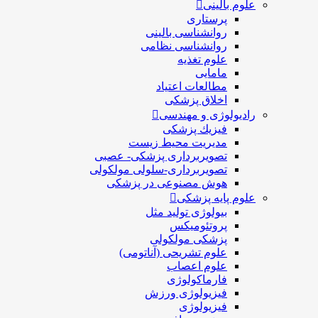
علوم بالینی
پرستاری
روانشناسی بالینی
روانشناسی نظامی
علوم تغذیه
مامایی
مطالعات اعتیاد
اخلاق پزشکی
رادیولوژی و مهندسی
فيزيك پزشکی
مدیریت محیط زیست
تصویربرداری پزشکی- عصبی
تصویربرداری-سلولی مولکولی
هوش مصنوعی در پزشکی
علوم پایه پزشکی
بیولوژی تولید مثل
پروتئومیکس
پزشکی مولکولی
علوم تشریحی (آناتومی)
علوم اعصاب
فارماکولوژی
فیزیولوژی ورزش
فیزیولوژی