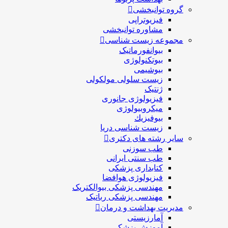
گروه توانبخشی
فیزیوتراپی
مشاوره توانبخشی
مجموعه زیست شناسی
بیوانفورماتیک
بیوتکنولوژی
بیوشیمی
زیست سلولی مولکولی
ژنتیک
فیزیولوژی جانوری
میکروبیولوژی
بيوفيزيك
زیست شناسی دریا
سایر رشته های دکتری
طب سوزنی
طب سنتی ایرانی
کتابداری پزشکی
فیزیولوژی هوافضا
مهندسی پزشکی بیوالکتریک
مهندسی پزشکی رباتیک
مدیریت بهداشت و درمان
آمارزیستی
آموزش پزشکی