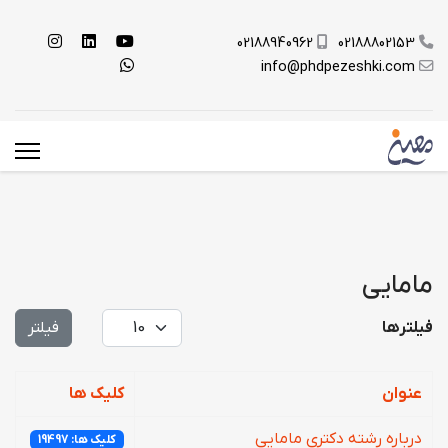
02188940962
02188802153
info@phdpezeshki.com
مامایی
نمایش #
فیلترها
فیلتر
عنوان
کلیک ها
درباره رشته دکتری مامایی
کلیک ها: 19497