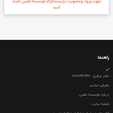
جهت ورود وعضویت دراینستاگرام موسسه معین کلیک
کنید
راهنما
">
دفتر مرکزی : 02188940962
معرفی اساتید
درباره موسسه معین
نقشه سایت