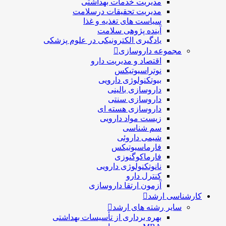
مدیریت خدمات بهداشتی
مدیریت تحقیقات درسلامت
سیاست های تغذیه و غذا
آینده پژوهی سلامت
یادگیری الکترونیکی در علوم پزشکی
مجموعه داروسازی
اقتصاد و مديريت دارو
نوتراسیوتیکس
بيوتكنولوژی دارویی
داروسازی بالينی
داروسازی سنتی
داروسازی هسته ای
زیست مواد دارویی
سم شناسی
شيمی داروئی
فارماسيوتيكس
فارماكوگنوزی
نانوتکنولوژی دارویی
كنترل دارو
آزمون ارتقا داروسازی
کارشناسی ارشد
سایر رشته های ارشد
بهره برداری از تأسیسات بهداشتی