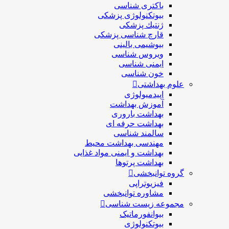
باکتری شناسی
بیوتکنولوژی پزشکی
ژنتيك پزشکی
قارچ شناسی پزشكی
بیوشیمی بالینی
ویروس شناسی
ایمنی شناسی
خون شناسی
علوم بهداشتی
اپیدمیولوژی
آموزش بهداشت
بهداشت باروری
بهداشت حرفه ای
سالمند شناسی
مهندسی بهداشت محيط
بهداشت و ایمنی مواد غذایی
بهداشت پرتوها
گروه توانبخشی
فیزیوتراپی
مشاوره توانبخشی
مجموعه زیست شناسی
بیوانفورماتیک
بیوتکنولوژی