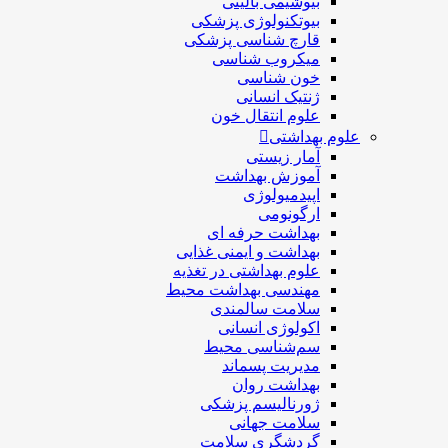
بیوشیمی بالینی
بیوتکنولوژی پزشکی
قارچ شناسی پزشکی
ميكروب شناسی
خون شناسی
ژنتیک انسانی
علوم انتقال خون
علوم بهداشتی
آمار زیستی
آموزش بهداشت
اپیدمیولوژی
ارگونومی
بهداشت حرفه ای
بهداشت و ایمنی غذایی
علوم بهداشتی در تغذیه
مهندسی بهداشت محيط
سلامت سالمندی
اکولوژی انسانی
سم‌شناسی محیط
مدیریت پسماند
بهداشت روان
ژورنالیسم پزشکی
سلامت جهانی
گردشگري سلامت