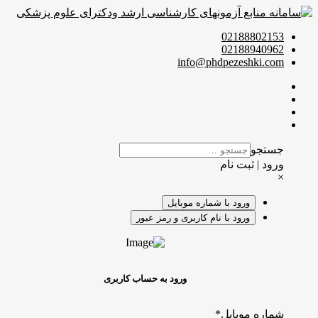
02188802153
02188940962
info@phdpezeshki.com
جستجو
ورود | ثبت نام
×
ورود با شماره موبایل
ورود با نام کاربری و رمز عبور
ورود به حساب کاربری
شماره موبایل
*