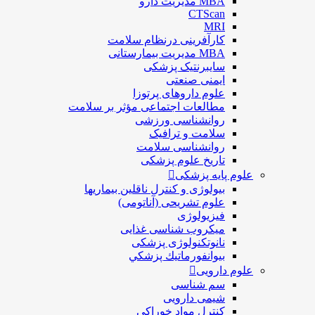
MBA مدیریت دارو
CTScan
MRI
کارآفرینی درنظام سلامت
MBA مدیریت بیمارستانی
سایبرنتیک پزشکی
ایمنی صنعتی
علوم داروهای پرتوزا
مطالعات اجتماعی مؤثر بر سلامت
روانشناسی ورزشی
سلامت و ترافیک
روانشناسی سلامت
تاریخ علوم پزشکی
علوم پایه پزشکی
بیولوژی و کنترل ناقلین بیماریها
علوم تشریحی (آناتومی)
فیزیولوژی
ميكروب شناسی غذایی
نانوتکنولوژی پزشکی
بيوانفورماتيك پزشكي
علوم دارویی
سم شناسی
شیمی دارویی
کنترل مواد خوراکی