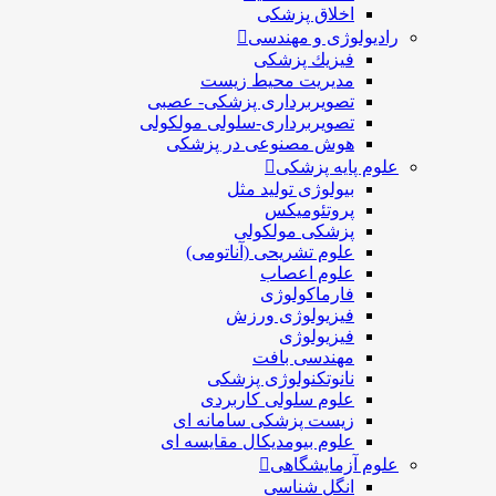
اخلاق پزشکی
رادیولوژی و مهندسی
فيزيك پزشکی
مدیریت محیط زیست
تصویربرداری پزشکی- عصبی
تصویربرداری-سلولی مولکولی
هوش مصنوعی در پزشکی
علوم پایه پزشکی
بیولوژی تولید مثل
پروتئومیکس
پزشکی مولکولی
علوم تشریحی (آناتومی)
علوم اعصاب
فارماکولوژی
فیزیولوژی ورزش
فیزیولوژی
مهندسی بافت
نانوتکنولوژی پزشکی
علوم سلولی کاربردی
زیست پزشکی سامانه ای
علوم بیومدیکال مقایسه ای
علوم آزمایشگاهی
انگل شناسی