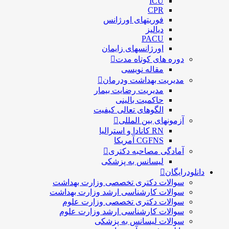
ICU
CPR
فوریتهای اورژانس
دیالیز
PACU
اورژانسهای زایمان
دوره های کوتاه مدت
مقاله نویسی
مدیریت بهداشت ودرمان
مديريت رضايت بيمار
حاكميت بالينی
الگوهای تعالی کيفيت
آزمونهای بین المللی
RN کانادا و استرالیا
CGFNS آمریکا
آمادگی مصاحبه دکتری
لیسانس به پزشکی
دانلودرایگان
سوالات دکتری تخصصی وزارت بهداشت
سوالات کارشناسی ارشد وزارت بهداشت
سوالات دکتری تخصصی وزارت علوم
سوالات کارشناسی ارشد وزارت علوم
سوالات لیسانس به پزشکی