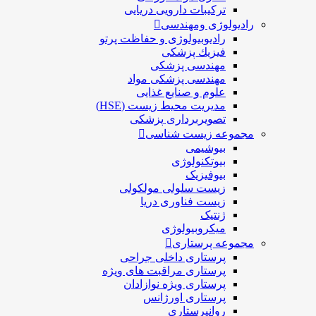
ترکیبات دارویی دریایی
رادیولوژی ومهندسی
رادیوبیولوژی و حفاظت پرتو
فيزيك پزشکی
مهندسی پزشکی
مهندسی پزشکی مواد
علوم و صنايع غذایی
مدیریت محیط زیست (HSE)
تصویربرداری پزشکی
مجموعه زیست شناسی
بیوشیمی
بیوتکنولوژی
بیوفیزیک
زیست سلولی مولکولی
زیست فناوری دریا
ژنتیک
میکروبیولوژی
مجموعه پرستاری
پرستاری داخلی جراحی
پرستاری مراقبت های ويژه
پرستاری ويژه نوازادان
پرستاری اورژانس
روانپرستاری