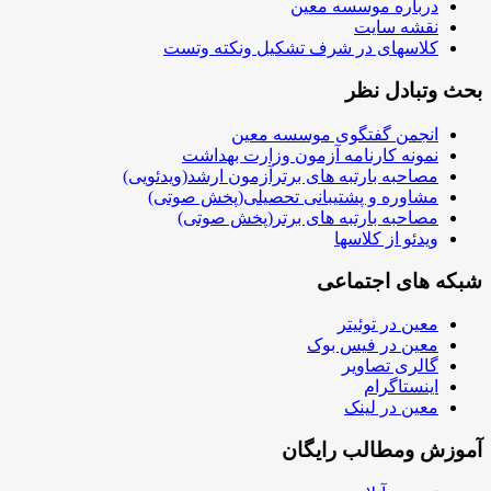
درباره موسسه معین
نقشه سایت
کلاسهای در شرف تشکیل ونکته وتست
بحث وتبادل نظر
انجمن گفتگوی موسسه معین
نمونه کارنامه آزمون وزارت بهداشت
مصاحبه بارتبه های برترآزمون ارشد(ویدئویی)
مشاوره و پشتیبانی تحصیلی(پخش صوتی)
مصاحبه بارتبه های برتر(پخش صوتی)
ویدئو از کلاسها
شبکه های اجتماعی
معین در توئیتر
معین در فیس بوک
گالری تصاویر
اینستاگرام
معین در لینک
آموزش ومطالب رایگان